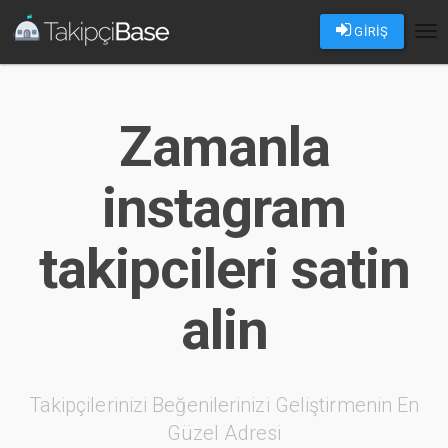
GİRİŞ
Tog
nav
Zamanla
instagram
takipcileri satin
alin
Takipçilerinizi Beğenilerinizi Geliştirmenin En
Güzel Adresi