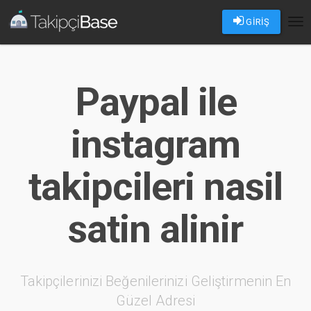
GİRİŞ
Tog
nav
Paypal ile
instagram
takipcileri nasil
satin alinir
Takipçilerinizi Beğenilerinizi Geliştirmenin En
Güzel Adresi