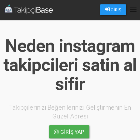
GİRİŞ
Tog
nav
Neden instagram
takipcileri satin al
sifir
Takipçilerinizi Beğenilerinizi Geliştirmenin En
Güzel Adresi
GIRIŞ YAP