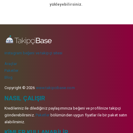
yükleyebilirsiniz.
instagram beğeni ve takipçi sitesi
Araçlar
Paketler
Blog
Copyright © 2026
www.takipcibase.com
NASIL ÇALIŞIR
Kredileriniz ile dilediğiniz paylaşımınıza beğeni ve profilinize takipçi
gönderebilirsiniz.
Paketler
bölümünden uygun fiyatlar ile bir paket satın
alabilirsiniz.
KIMLER KULLANABILIR