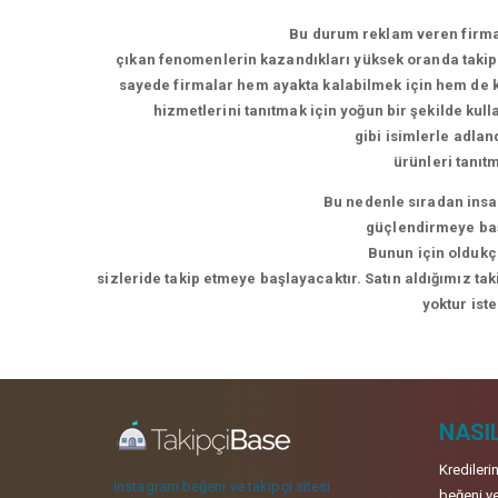
Bu durum reklam veren firmal
çıkan fenomenlerin kazandıkları yüksek oranda takipç
sayede firmalar hem ayakta kalabilmek için hem de ke
hizmetlerini tanıtmak için yoğun bir şekilde kul
gibi isimlerle adla
ürünleri tanıt
Bu nedenle sıradan insan
güçlendirmeye başl
Bunun için oldukça
sizleride takip etmeye başlayacaktır. Satın aldığımız ta
yoktur ist
NASIL
Kredileri
instagram beğeni ve takipçi sitesi
beğeni ve