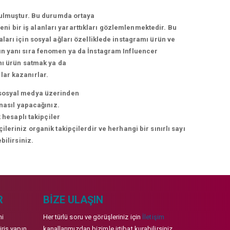
urulmuştur. Bu durumda ortaya
i bir iş alanları yararttıkları gözlemlenmektedir. Bu
arı için sosyal ağları özelliklede instagramı ürün ve
arın yanı sıra fenomen ya da İnstagram Influencer
nı ürün satmak ya da
lar kazanırlar.
ni sosyal medya üzerinden
 nasıl yapacağınız.
 hesaplı takipçiler
eriniz organik takipçilerdir ve herhangi bir sınırlı sayı
bilirsiniz.
R
BIZE ULAŞIN
mi
Her türlü soru ve görüşleriniz için
İletişim
iriş yapın
kanallarımızdan bizimle irtibat kurabilirsiniz.