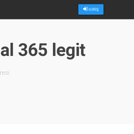
GİRİŞ
 al 365 legit
resi