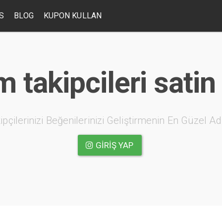
S
BLOG
KUPON KULLAN
 takipcileri satin
ipçilerinizi Beğenilerinizi Geliştirmenin En Güzel Ad
GIRIŞ YAP