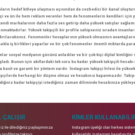
arın hedef kitleye ulaşması açısından da cezbedici bir kanal oluşt
i ve ün ile hem reklam verenler hem de fenomenlerin kendileri için yen
ndi markalarının daha fazla ses getirip daha yüksek satışlar sağlamal
lanmaktadırlar. Yüksek takipçili bir profile sahipseniz sıradan insanl
ndırılacaksınız. Fenomenler hesaplarının yüksek olmasının avantajları
makla iş birlikleri yaparlar ve bir çok fenomenler önemli miktarda para
lar sosyal medyanın gücünü anladılar ve bir çok kişi dijital kimliği
adı. Bunun için akıllardaki tek soru bu kadar yüksek takipçili hesabı
 basit ve garanti bir yöntem vardır. İnstagram takipçi hilesi ile yüksek
kipçilerde herhangi bir düşme olmaz ve hesabınız kapanmazdır. Takipçil
ediğiniz kadar takipçiyi istediğiniz zaman diliminde hesabınıza yükleye
 ÇALIŞIR
KIMLER KULLANABILI
niz ile dilediğiniz paylaşımınıza
Instagram üyeliği olan herkes siste
 profilinize takipçi
kullanabilir. Instagram hesabınızla g