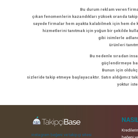
Bu durum reklam veren firmal
çıkan fenomenlerin kazandıkları yüksek oranda takipç
sayede firmalar hem ayakta kalabilmek için hem de ke
hizmetlerini tanıtmak için yoğun bir şekilde kul
gibi isimlerle adla
ürünleri tanıt
Bu nedenle sıradan insan
güçlendirmeye başl
Bunun için oldukça
sizleride takip etmeye başlayacaktır. Satın aldığımız ta
yoktur ist
NASIL
Kredileri
instagram beğeni ve takipçi sitesi
beğeni ve