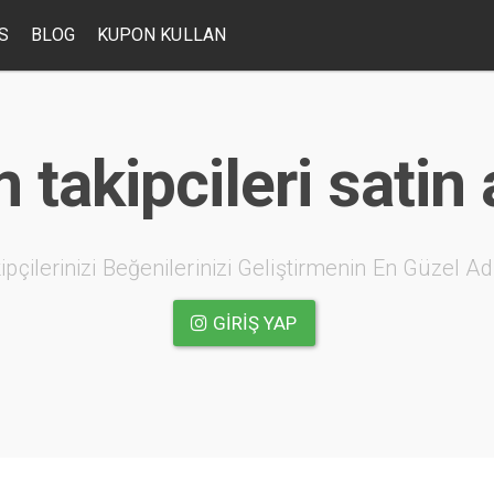
S
BLOG
KUPON KULLAN
takipcileri satin 
ipçilerinizi Beğenilerinizi Geliştirmenin En Güzel Ad
GIRIŞ YAP