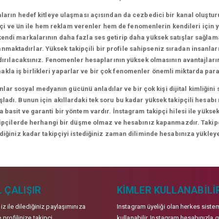
arın hedef kitleye ulaşması açısından da cezbedici bir kanal oluşt
i ve ün ile hem reklam verenler hem de fenomenlerin kendileri için yen
ndi markalarının daha fazla ses getirip daha yüksek satışlar sağlamal
lanmaktadırlar. Yüksek takipçili bir profile sahipseniz sıradan insanl
ndırılacaksınız. Fenomenler hesaplarının yüksek olmasının avantajları
makla iş birlikleri yaparlar ve bir çok fenomenler önemli miktarda para
lar sosyal medyanın gücünü anladılar ve bir çok kişi dijital kimliği
adı. Bunun için akıllardaki tek soru bu kadar yüksek takipçili hesabı
 basit ve garanti bir yöntem vardır. İnstagram takipçi hilesi ile yüksek
kipçilerde herhangi bir düşme olmaz ve hesabınız kapanmazdır. Takipçil
ediğiniz kadar takipçiyi istediğiniz zaman diliminde hesabınıza yükleye
 ÇALIŞIR
KIMLER KULLANABILI
niz ile dilediğiniz paylaşımınıza
Instagram üyeliği olan herkes siste
 profilinize takipçi
kullanabilir. Instagram hesabınızla g