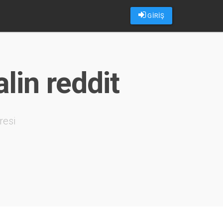
GİRİŞ
alin reddit
resi