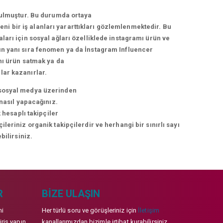
urulmuştur. Bu durumda ortaya
i bir iş alanları yararttıkları gözlemlenmektedir. Bu
arı için sosyal ağları özelliklede instagramı ürün ve
arın yanı sıra fenomen ya da İnstagram Influencer
nı ürün satmak ya da
lar kazanırlar.
ni sosyal medya üzerinden
 nasıl yapacağınız.
 hesaplı takipçiler
eriniz organik takipçilerdir ve herhangi bir sınırlı sayı
bilirsiniz.
R
BIZE ULAŞIN
mi
Her türlü soru ve görüşleriniz için
İletişim
iriş yapın
kanallarımızdan bizimle irtibat kurabilirsiniz.