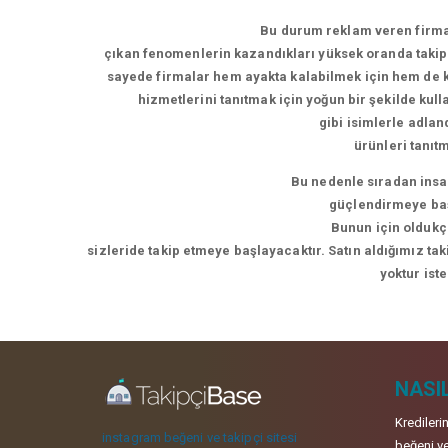
Bu durum reklam veren firmal
çıkan fenomenlerin kazandıkları yüksek oranda takipç
sayede firmalar hem ayakta kalabilmek için hem de ke
hizmetlerini tanıtmak için yoğun bir şekilde kul
gibi isimlerle adla
ürünleri tanıt
Bu nedenle sıradan insan
güçlendirmeye başl
Bunun için oldukça
sizleride takip etmeye başlayacaktır. Satın aldığımız ta
yoktur ist
NASIL
Kredileri
instagram beğeni ve takipçi sitesi
beğeni ve