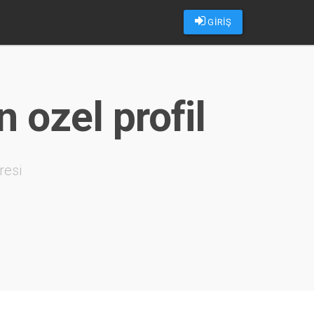
GİRİŞ
n ozel profil
resi