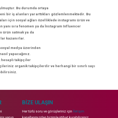
urulmuştur. Bu durumda ortaya
i bir iş alanları yararttıkları gözlemlenmektedir. Bu
arı için sosyal ağları özelliklede instagramı ürün ve
arın yanı sıra fenomen ya da İnstagram Influencer
nı ürün satmak ya da
lar kazanırlar.
ni sosyal medya üzerinden
 nasıl yapacağınız.
 hesaplı takipçiler
eriniz organik takipçilerdir ve herhangi bir sınırlı sayı
bilirsiniz.
R
BIZE ULAŞIN
mi
Her türlü soru ve görüşleriniz için
İletişim
iriş yapın
kanallarımızdan bizimle irtibat kurabilirsiniz.