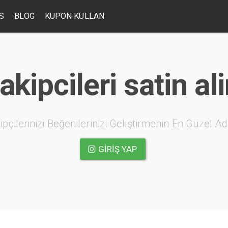
S
BLOG
KUPON KULLAN
kipcileri satin ali
ipçilerinizi Beğenilerinizi Geliştirmenin En Güzel Ad
GIRIŞ YAP