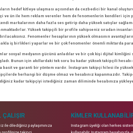
arın hedef kitleye ulaşması açısından da cezbedici bir kanal oluşt
i ve ün ile hem reklam verenler hem de fenomenlerin kendileri için yen
ndi markalarının daha fazla ses getirip daha yüksek satışlar sağlamal
lanmaktadırlar. Yüksek takipçili bir profile sahipseniz sıradan insanl
ndırılacaksınız. Fenomenler hesaplarının yüksek olmasının avantajları
makla iş birlikleri yaparlar ve bir çok fenomenler önemli miktarda para
lar sosyal medyanın gücünü anladılar ve bir çok kişi dijital kimliği
adı. Bunun için akıllardaki tek soru bu kadar yüksek takipçili hesabı
 basit ve garanti bir yöntem vardır. İnstagram takipçi hilesi ile yüksek
kipçilerde herhangi bir düşme olmaz ve hesabınız kapanmazdır. Takipçil
ediğiniz kadar takipçiyi istediğiniz zaman diliminde hesabınıza yükleye
 ÇALIŞIR
KIMLER KULLANABILI
niz ile dilediğiniz paylaşımınıza
Instagram üyeliği olan herkes siste
 profilinize takipçi
kullanabilir. Instagram hesabınızla g