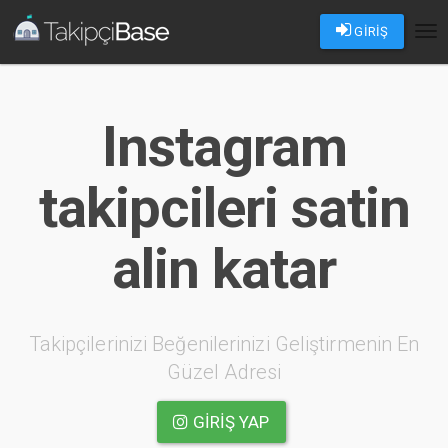
GİRİŞ
Tog
nav
Instagram
takipcileri satin
alin katar
Takipçilerinizi Beğenilerinizi Geliştirmenin En
Güzel Adresi
GIRIŞ YAP