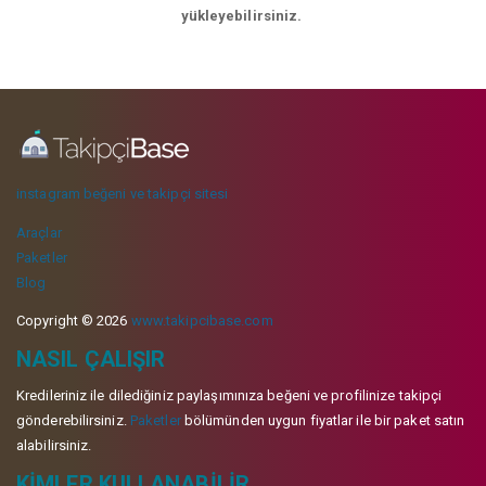
yükleyebilirsiniz.
instagram beğeni ve takipçi sitesi
Araçlar
Paketler
Blog
Copyright © 2026
www.takipcibase.com
NASIL ÇALIŞIR
Kredileriniz ile dilediğiniz paylaşımınıza beğeni ve profilinize takipçi
gönderebilirsiniz.
Paketler
bölümünden uygun fiyatlar ile bir paket satın
alabilirsiniz.
KIMLER KULLANABILIR