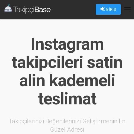
GİRİŞ
Tog
nav
Instagram
takipcileri satin
alin kademeli
teslimat
Takipçilerinizi Beğenilerinizi Geliştirmenin En
Güzel Adresi