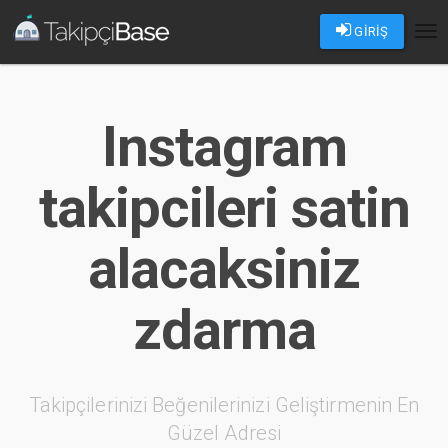
GİRİŞ
Tog
nav
Instagram
takipcileri satin
alacaksiniz
zdarma
Takipçilerinizi Beğenilerinizi Geliştirmenin En
Güzel Adresi