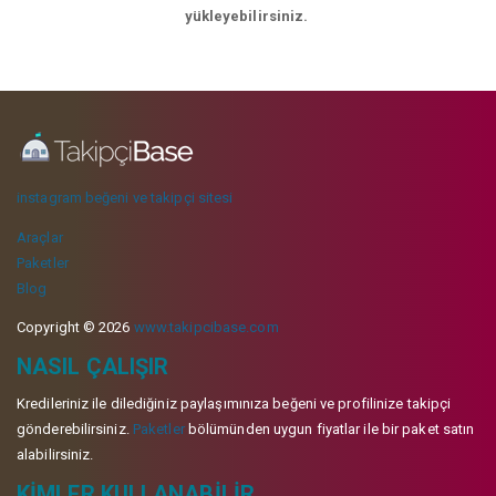
yükleyebilirsiniz.
instagram beğeni ve takipçi sitesi
Araçlar
Paketler
Blog
Copyright © 2026
www.takipcibase.com
NASIL ÇALIŞIR
Kredileriniz ile dilediğiniz paylaşımınıza beğeni ve profilinize takipçi
gönderebilirsiniz.
Paketler
bölümünden uygun fiyatlar ile bir paket satın
alabilirsiniz.
KIMLER KULLANABILIR