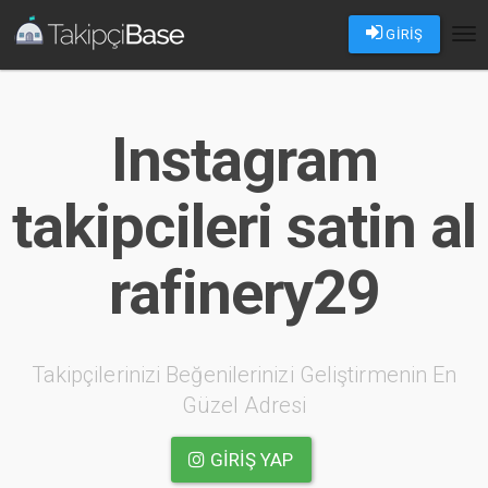
GİRİŞ
Tog
nav
Instagram
takipcileri satin al
rafinery29
Takipçilerinizi Beğenilerinizi Geliştirmenin En
Güzel Adresi
GIRIŞ YAP