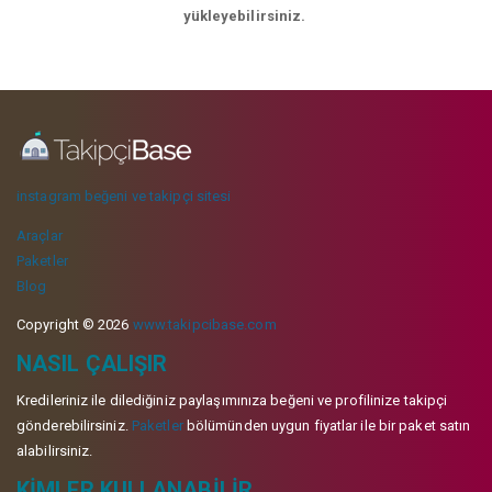
yükleyebilirsiniz.
instagram beğeni ve takipçi sitesi
Araçlar
Paketler
Blog
Copyright © 2026
www.takipcibase.com
NASIL ÇALIŞIR
Kredileriniz ile dilediğiniz paylaşımınıza beğeni ve profilinize takipçi
gönderebilirsiniz.
Paketler
bölümünden uygun fiyatlar ile bir paket satın
alabilirsiniz.
KIMLER KULLANABILIR