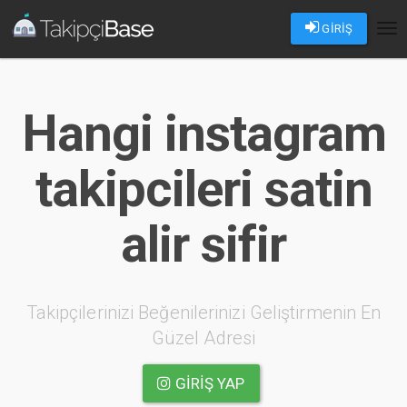
GİRİŞ
Tog
nav
Hangi instagram
takipcileri satin
alir sifir
Takipçilerinizi Beğenilerinizi Geliştirmenin En
Güzel Adresi
GIRIŞ YAP