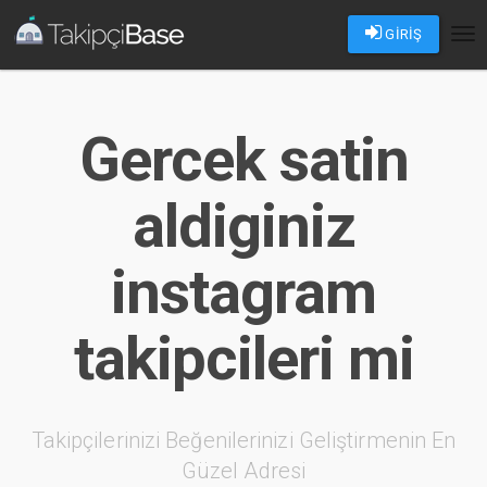
GİRİŞ
Tog
nav
Gercek satin
aldiginiz
instagram
takipcileri mi
Takipçilerinizi Beğenilerinizi Geliştirmenin En
Güzel Adresi