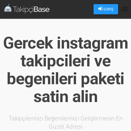
GİRİŞ
Tog
nav
Gercek instagram
takipcileri ve
begenileri paketi
satin alin
Takipçilerinizi Beğenilerinizi Geliştirmenin En
Güzel Adresi