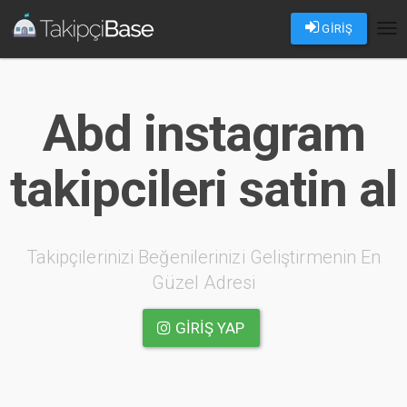
GİRİŞ
Tog
nav
Abd instagram
takipcileri satin al
Takipçilerinizi Beğenilerinizi Geliştirmenin En
Güzel Adresi
GIRIŞ YAP