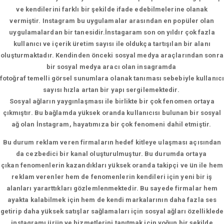
ve kendilerini farklı bir şekilde ifade edebilmelerine olanak
vermiştir. Instagram bu uygulamalar arasından en popüler olan
uygulamalardan bir tanesidir.İnstagaram son on yıldır çok fazla
kullanıcı ve içerik üretim sayısı ile oldukça tartışılan bir alanı
oluşturmaktadır. Kendinden önceki sosyal medya araçlarından sonra
bir sosyal medya aracı olan insagramda
fotoğraf temelli görsel sunumlara olanak tanıması sebebiyle kullanıcı
sayısı hızla artan bir yapı sergilemektedir.
Sosyal ağların yaygınlaşması ile birlikte bir çok fenomen ortaya
çıkmıştır. Bu bağlamda yüksek oranda kullanıcısı bulunan bir sosyal
ağ olan İnstagram, hayatımıza bir çok fenomeni dahil etmiştir.
Bu durum reklam veren firmaların hedef kitleye ulaşması açısından
da cezbedici bir kanal oluşturulmuştur. Bu durumda ortaya
çıkan fenomenlerin kazandıkları yüksek oranda takipçi ve ün ile hem
reklam verenler hem de fenomenlerin kendileri için yeni bir iş
alanları yararttıkları gözlemlenmektedir. Bu sayede firmalar hem
ayakta kalabilmek için hem de kendi markalarının daha fazla ses
getirip daha yüksek satışlar sağlamaları için sosyal ağları özelliklede
instagramı ürün ve hizmetlerini tanıtmak için yoğun bir şekilde